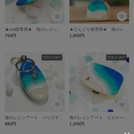
★chii様専用★ 海のレジンアート ヘアクリップ 金ラメタイプ No.0569
★どんぐり様専用★ 海のレジンアート うみのおうち No.0540
750円
1,000円
SOLD OUT
SOLD OUT
海のレジンアート バッグチャーム No.0499
海のレジンアート ピルケース No.0520
880円
1,200円