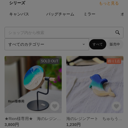
シリーズ
もっと見る
0
点
7
点
1
点
キャンバス
バッグチャーム
ミラー
オ
すべて
販売中
SOLD OUT
残り1点
★Rion様専用★ 海のレジンアート メイクアップミラー No.0850
海のレジンアート ちゅらうみのブローチ イルカ No.1004
3,800円
1,230円