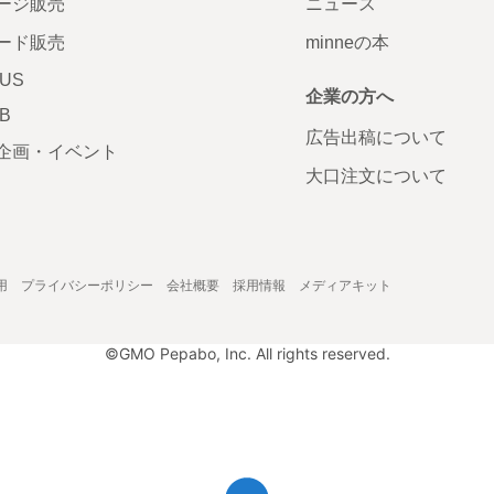
ージ販売
ニュース
ード販売
minneの本
LUS
企業の方へ
AB
広告出稿について
企画・イベント
大口注文について
用
プライバシーポリシー
会社概要
採用情報
メディアキット
©GMO Pepabo, Inc. All rights reserved.