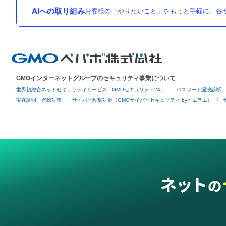
AIへの取り組み
お客様の「やりたいこと」をもっと手軽に。各サ
GMOインターネットグループのセキュリティ事業について
世界初総合ネットセキュリティサービス「GMOセキュリティ24」
パスワード漏洩診断
実在証明・盗聴対策
サイバー攻撃対策（GMOサイバーセキュリティ byイエラエ）