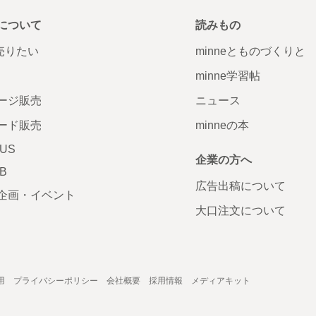
について
読みもの
で売りたい
minneとものづくりと
minne学習帖
ージ販売
ニュース
ード販売
minneの本
LUS
企業の方へ
AB
広告出稿について
企画・イベント
大口注文について
用
プライバシーポリシー
会社概要
採用情報
メディアキット