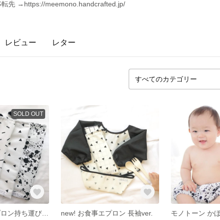
tps://meemono.handcrafted.jp/
レビュー
レター
SOLD OUT
専用 お食事エプロン持ち運び用巾着
new! お食事エプロン 長袖ver.