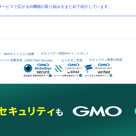
ービスで広がるAI機能の取り組みをまとめて紹介しています。
セキュリティ相談AIチャットボット
Webサイトリスク診断
セキュリティ事業の軌跡
サイバー攻撃対策（GMO Flatt Security）
なりすまし対策