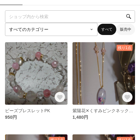
すべて
販売中
残り1点
ビーズブレスレットPK
紫陽花✕くすみピンクネックレス
950円
1,480円
残り1点
残り1点