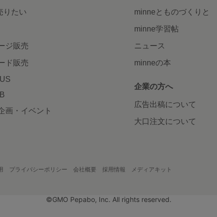
で売りたい
minneとものづくりと
minne学習帖
ージ販売
ニュース
ード販売
minneの本
LUS
企業の方へ
AB
広告出稿について
企画・イベント
大口注文について
用
プライバシーポリシー
会社概要
採用情報
メディアキット
©GMO Pepabo, Inc. All rights reserved.