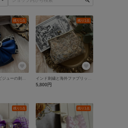
残り1点
残り1点
【B品】ハートビジューの刺繍リボンバレッタ プレゼント
インド刺繍と海外ファブリックのがま口ポシェット
5,800円
残り1点
残り1点