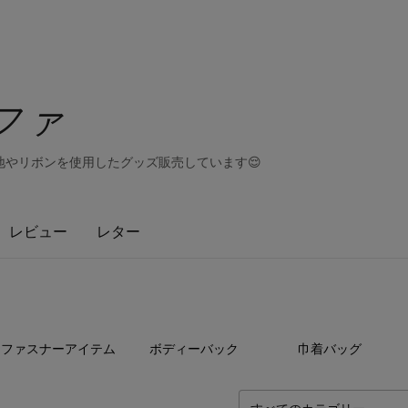
ィファ
地やリボンを使用したグッズ販売しています😌
レビュー
レター
2
点
2
点
4
ファスナーアイテム
ボディーバック
巾着バッグ