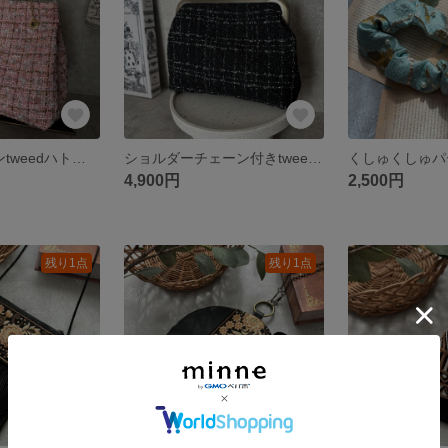
【B品】チェーンtweedハトメ巾着バック
ショルダーチェーン付きtweedがま口ショルダーバック
4,900円
2,500円
残り1点
残り1点