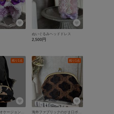
ぬいぐるみヘッドドレス
2,500円
残り1点
残り1点
がま口バッグ オケージョン 披露宴 結婚式 成人式 パーティー ウィリアムモリス 和装
海外ファブリックのがま口ポシェット 口金20㎝ ウィリアムモリス生地使用