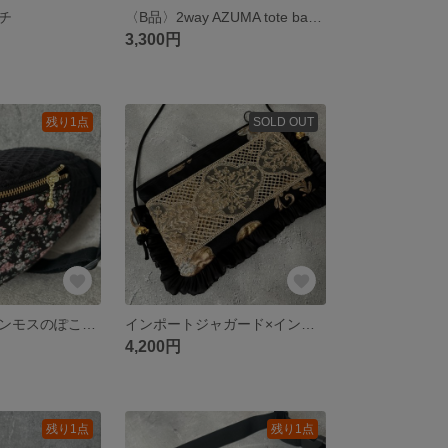
チ
〈B品〉2way AZUMA tote bag ショルダー調整可能 肩にもかけれる size M
3,300円
残り1点
SOLD OUT
リバティ ムーンモスのぽこぽこボディバッグ
インポートジャガード×インド刺繍 frillポシェット
4,200円
残り1点
残り1点