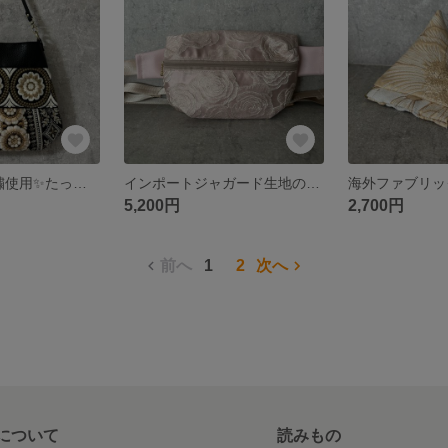
9種のインド刺繍使用✨たっぷり使いのインド刺繍ワンハンドルバック 再販なし 限定
インポートジャガード生地のボディバッグ
5,200円
2,700円
前へ
1
2
次へ
について
読みもの