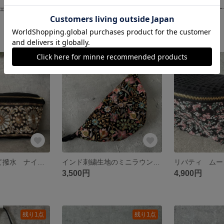
インド刺繍ポシェット インド刺繍ショルダー
まんまるショルダー
テトラミニポー
3,300円
2,200円
残り1点
残り1点
〈L size〉軽くて撥水 ナイロン生地 インドリボン使用 ボディバッグ✨ウエストバッグ✨ウィリアムモリス生地使用✨お出かけバッグ 秋 刺繍
インド刺繍生地のミニラウンドショルダー ボディバッグ 刺繍
3,500円
4,900円
残り1点
残り1点