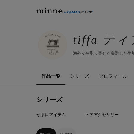
tiffa テ
海外から取り寄せた厳選した生
作品一覧
シリーズ
プロフィール
シリーズ
5
点
0
点
がま口アイテム
ヘアアクセサリー