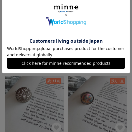
プードルファーがま口ミニポーチ
vintage ring
1,980円
3,500円
残り1点
残り1点