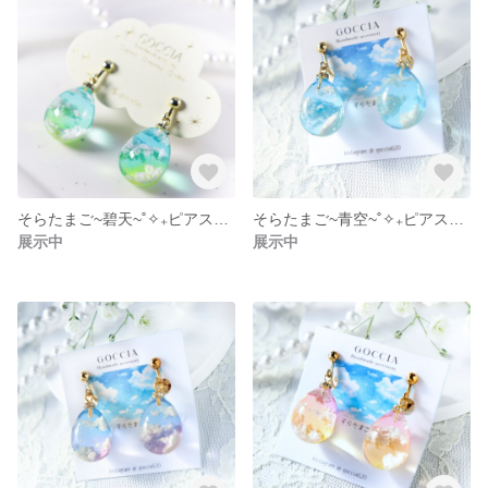
そらたまご~碧天~˚✧₊ピアス・イヤリング˚✧₊⁎雲レジン
そらたまご~青空~˚✧₊ピアス・イヤリング˚✧₊⁎雲レジン
展示中
展示中