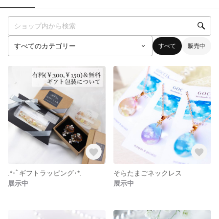
すべて
販売中
.*･ﾟギフトラッピング･*.
そらたまごネックレス
展示中
展示中