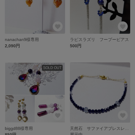
nanachan9様専用
ラピスラズリ フープーピアス
2,090円
500円
SOLD OUT
biggd88様専用
天然石 サファイアブレスレット
850円
展示中