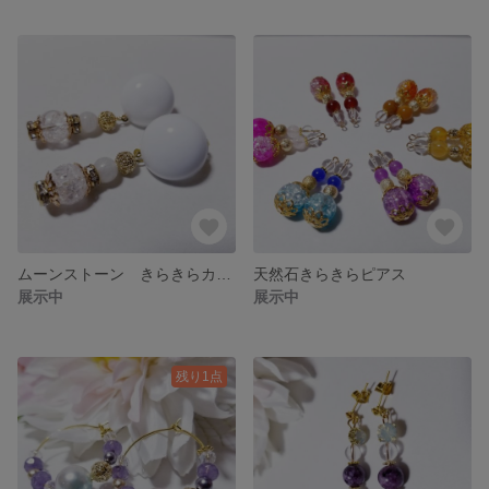
ムーンストーン きらきらカボション天然石ピアス
天然石きらきらピアス
展示中
展示中
残り1点