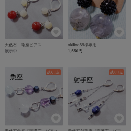
天然石 蠍座ピアス
akiline39様専用
展示中
1,550円
残り1点
残り1点
天然石魚座『守護石』ピアス ☆207
天然石射手座『守護石』ピアス ☆204