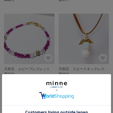
天然石 ルビーブレスレット
天然石 スエードネックレスorチャーム
展示中
展示中
残り1点