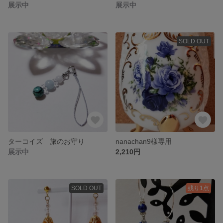
展示中
展示中
SOLD OUT
ターコイズ 旅のお守り
nanachan9様専用
展示中
2,210円
SOLD OUT
残り1点