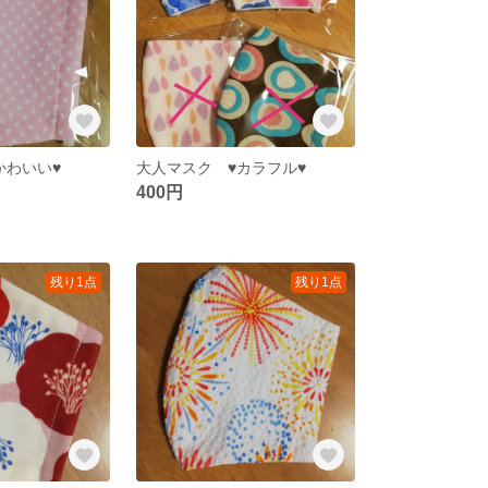
かわいい♥
大人マスク ♥カラフル♥
400円
残り1点
残り1点