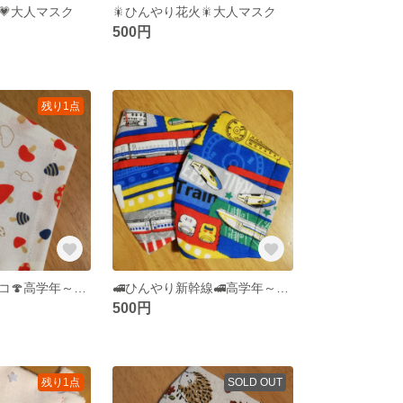
💗大人マスク
🎇ひんやり花火🎇大人マスク
500円
残り1点
🍄ひんやりキノコ🍄高学年～大人小さめ
🚅ひんやり新幹線🚅高学年～大人小さめ
500円
残り1点
SOLD OUT