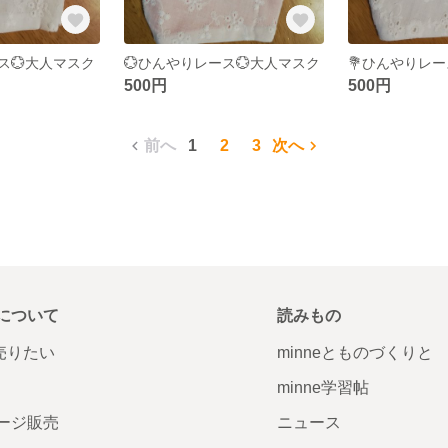
ス💮大人マスク
💮ひんやりレース💮大人マスク
💐ひんやりレー
500円
500円
前へ
1
2
3
次へ
について
読みもの
で売りたい
minneとものづくりと
minne学習帖
ージ販売
ニュース