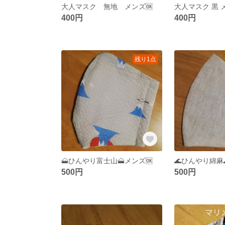
大人マスク 無地 メンズ🆗
大人マスク 黒 
400円
400円
残り1点
🗻ひんやり富士山🗻メンズ🆗
🌊ひんやり綿麻
500円
500円