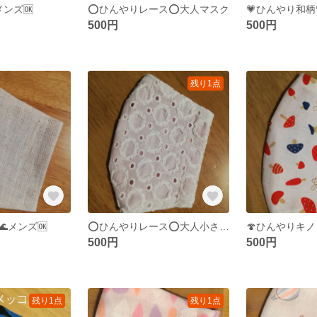
メンズ🆗
⭕ひんやりレース⭕大人マスク
💗ひんやり和柄
500円
500円
残り1点
メンズ🆗
⭕ひんやりレース⭕大人小さめマスク
500円
500円
残り1点
残り1点