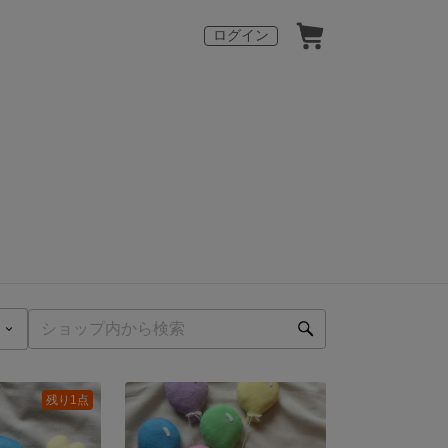
ログイン
残り1点