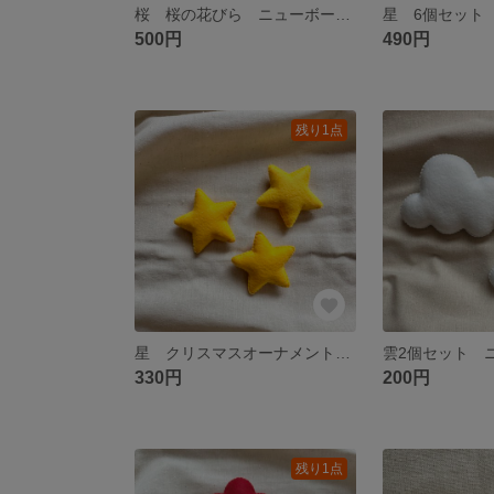
桜 桜の花びら ニューボーンフォト お昼寝アート
星 6個セット
500円
490円
残り1点
星 クリスマスオーナメント STAR
330円
200円
残り1点