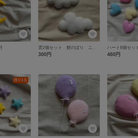
三日月
雲2個セット 鯉のぼり ニューボーンフォト
300円
460円
残り1点