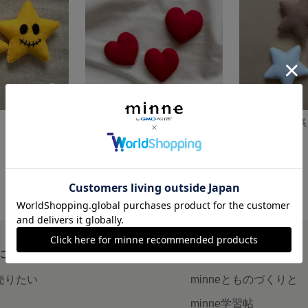
ハロウィン飾り 星 オーナメント
ハート3個セット ニューボーンフォト
星 ブラウン系
280円
330円
について
読みもの
で売りたい
minneとものづくりと
minne学習帖