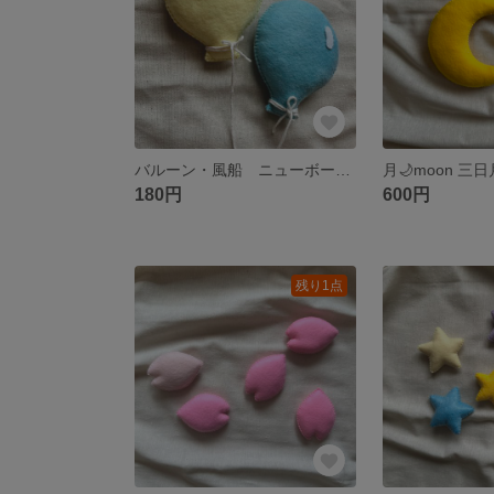
バルーン・風船 ニューボーンフォト
月🌙moon 
180円
600円
残り1点