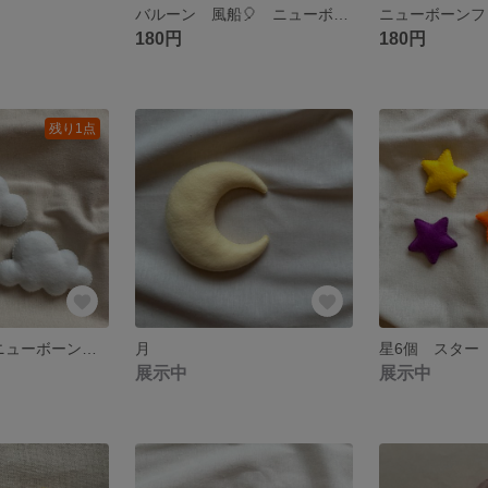
バルーン 風船🎈 ニューボーンフォト
180円
180円
残り1点
雲2個セット ニューボーンフォト こどもの日 鯉のぼり
月
展示中
展示中