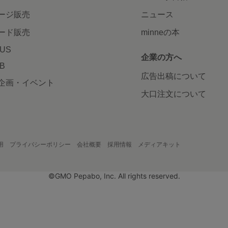
ージ販売
ニュース
ード販売
minneの本
LUS
企業の方へ
AB
広告出稿について
企画・イベント
大口注文について
用
プライバシーポリシー
会社概要
採用情報
メディアキット
©GMO Pepabo, Inc. All rights reserved.