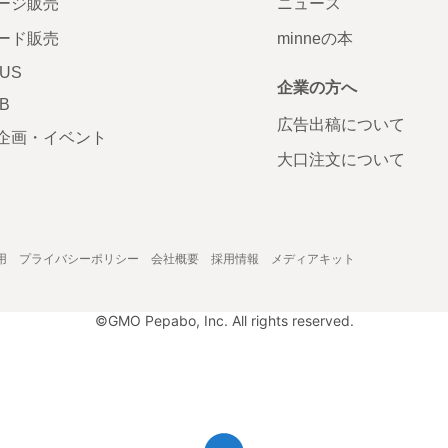
ージ販売
ニュース
ード販売
minneの本
LUS
企業の方へ
AB
広告出稿について
企画・イベント
大口注文について
用
プライバシーポリシー
会社概要
採用情報
メディアキット
©GMO Pepabo, Inc. All rights reserved.