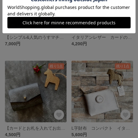
【シンプル&人気のうすマチ♫アラスカブラックのサコッシュ♫】イタリアンレザー、背面ポケット付き、スマホポシェット スマホポーチ スマホショルダー
イタリアンレザー カードの入るコインケース カラビナ付き
7,000円
4,200円
残り1点
残り1点
【カードとお札を入れてお出かけ♫】レザーキーケース、カードケース 🌿アラスカ/ブラック🌿真鍮金具を使用🌿
L字財布 コンパクト イタリアンレザー アラスカ／アイボリー
4,500円
5,600円