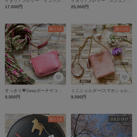
イタリアンレザー サコッシュ／スクエア【さくらピンクのボックスショルダーバッグ】スマホポシェット スマホショルダー
イタリアンレザー スクエアトートバッグ 💓春待ちさくら🌸
17,000円
25,000円
残り1点
残り1点
すっきり💖2wayポーチサコッシュ★春待ちさくら★肩当て付き革紐ショルダー💓スマホショルダー【受注販売】
ミニショルダー/スマホショルダー/サコッシュ【もう一つのポケット♬】🌸ふんわり優しいピンク🌸スマホポシェット🌸ピンク💖母の日ギフト
9,500円
9,500円
残り1点
SOLD OUT