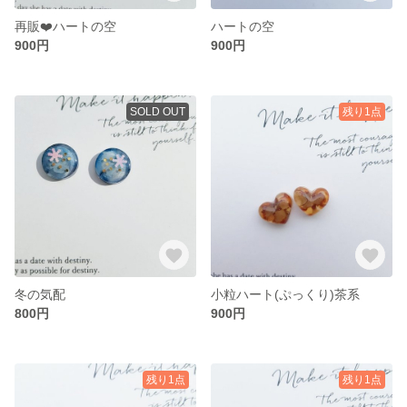
再販❤️ハートの空
ハートの空
900円
900円
SOLD OUT
残り1点
冬の気配
小粒ハート(ぷっくり)茶系
800円
900円
残り1点
残り1点