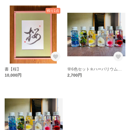
残り1点
書【桜】
🌸6色セット✮ハーバリウム小🌼
10,000円
2,700円