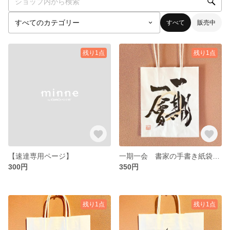
すべて
販売中
残り1点
残り1点
【速達専用ページ】
一期一会 書家の手書き紙袋（中）
300円
350円
残り1点
残り1点