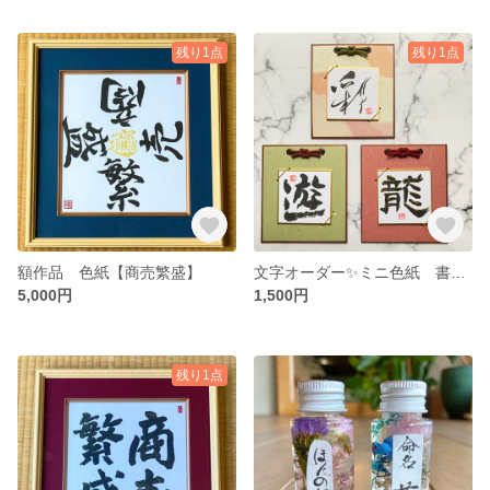
残り1点
残り1点
額作品 色紙【商売繁盛】
文字オーダー✨ミニ色紙 書掛けセット
5,000円
1,500円
残り1点