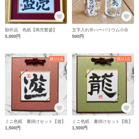
額作品 色紙【商売繁盛】
文字入れ🌸ハーバリウム小🌼
5,000円
500円
残り1点
残り1点
ミニ色紙 書掛けセット【遊】
ミニ色紙 書掛けセット【龍】
1,500円
1,500円