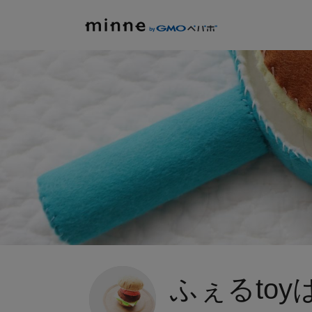
ふぇるtoy