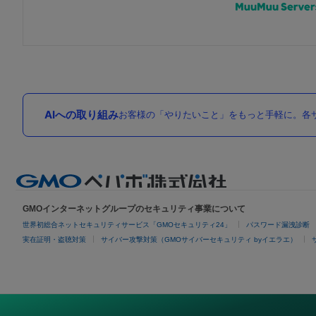
AIへの取り組み
お客様の「やりたいこと」をもっと手軽に。各サ
GMOインターネットグループのセキュリティ事業について
世界初総合ネットセキュリティサービス「GMOセキュリティ24」
パスワード漏洩診断
実在証明・盗聴対策
サイバー攻撃対策（GMOサイバーセキュリティ byイエラエ）