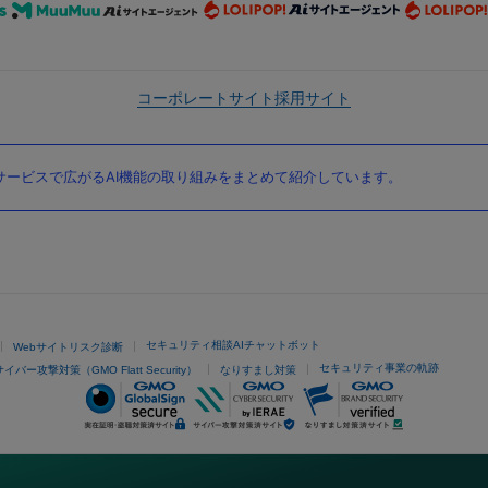
コーポレートサイト
採用サイト
ービスで広がるAI機能の取り組みをまとめて紹介しています。
セキュリティ相談AIチャットボット
Webサイトリスク診断
セキュリティ事業の軌跡
サイバー攻撃対策（GMO Flatt Security）
なりすまし対策