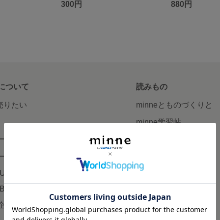
300円
880円
について
読みもの
で売りたい
minneとものづくりと
minne学習帖
ージ販売
ニュース
ード販売
minneの本
LUS
企業の方へ
AB
広告出稿について
企画・イベント
大口注文について