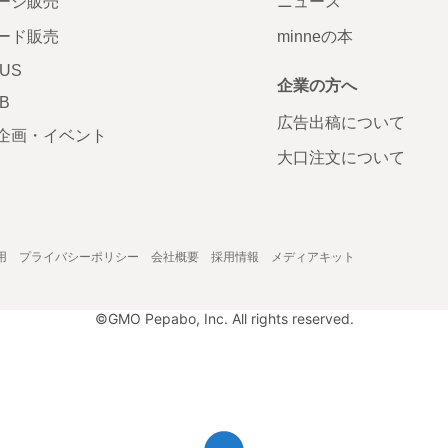
ージ販売
ニュース
ード販売
minneの本
LUS
企業の方へ
AB
広告出稿について
企画・イベント
大口注文について
用
プライバシーポリシー
会社概要
採用情報
メディアキット
©GMO Pepabo, Inc. All rights reserved.