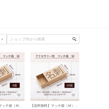
【送料200円】マッチ箱（Ｍ）★4個組★ 定形外郵便 クリックポスト対応 小箱 格安 激安 名刺サイズ 名刺が入る ギフトボックス
【送料無料】マッチ箱（Ｍ）★50個組★ 定形外郵便 クリックポスト対応 小箱 格安 激安 名刺サイズ 名刺が入る ギフトボックス