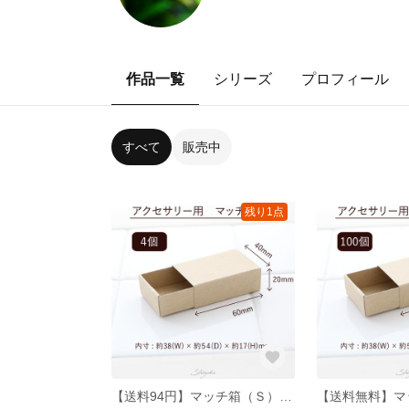
作品一覧
シリーズ
プロフィール
すべて
販売中
残り1点
【送料94円】マッチ箱（Ｓ）★4個組★ 定形外郵便 クリックポスト対応 小箱 格安 激安 ギフトボックス