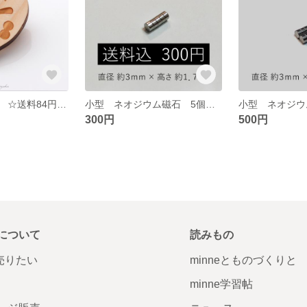
ミジンコバッジ ☆送料84円☆ タイリクミジンコ Daphnia similis（ミジンコ科）かわいい みじんこ
小型 ネオジウム磁石 5個組 ☆送料無料☆
300円
500円
について
読みもの
で売りたい
minneとものづくりと
minne学習帖