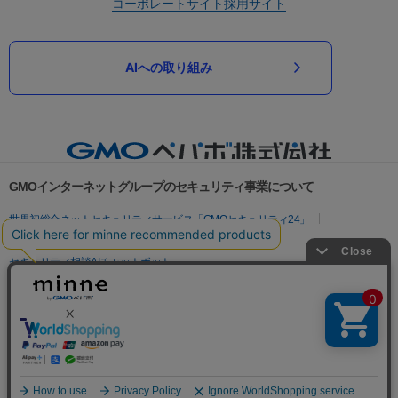
コーポレートサイト
採用サイト
AIへの取り組み
GMOインターネットグループのセキュリティ事業について
世界初総合ネットセキュリティサービス「GMOセキュリティ24」
パスワード漏洩診断
Webサイトリスク診断
セキュリティ相談AIチャットボット
実在証明・盗聴対策
サイバー攻撃対策（GMOサイバーセキュリティ byイエラエ）
サイバー攻撃対策（GMO Flatt Security）
なりすまし対策
セキュリティ事業の軌跡