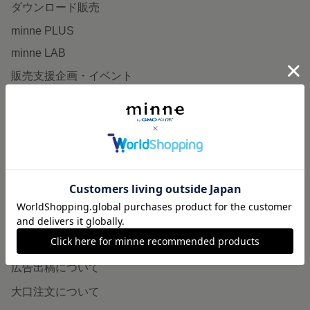
ダウンロード販売
minne PLUS
minne LAB
販売支援企画・イベント
読みもの
minneとものづくりと
minne学習帖
ニュース
minneの本
企業の方へ
広告出稿について
大口注文について