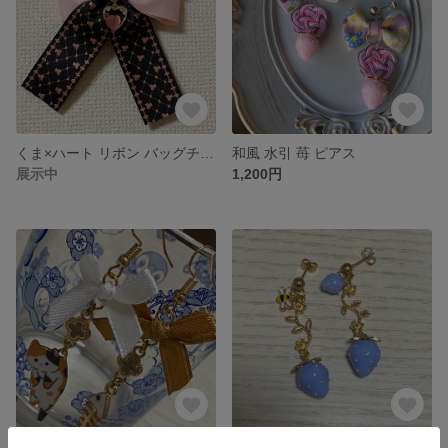
くま×ハート リボン バッグチャーム
和風 水引 苺 ピアス
展示中
1,200円
猫と魚のゆらゆらピアス
苺 ゆらゆらピアス