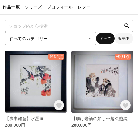
作品一覧
シリーズ
プロフィール
レター
すべて
販売中
残り1点
残り1点
【事事如意】水墨画
【朋は老酒の如し〜越久越純】水墨画
280,000円
280,000円