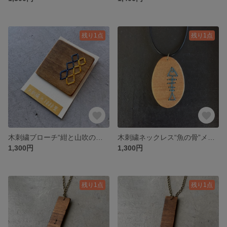
残り1点
残り1点
木刺繍ブローチ“紺と山吹のひし形”
木刺繍ネックレス“魚の骨”メンズにも
1,300円
1,300円
残り1点
残り1点