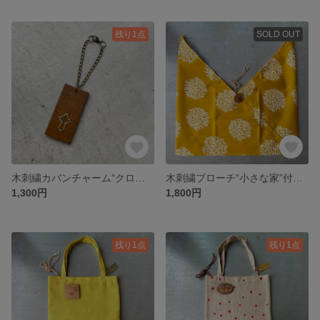
残り1点
SOLD OUT
木刺繍カバンチャーム“クロス”メンズにも
木刺繍ブローチ“小さな家”付き小さなあずま袋
1,300円
1,800円
残り1点
残り1点