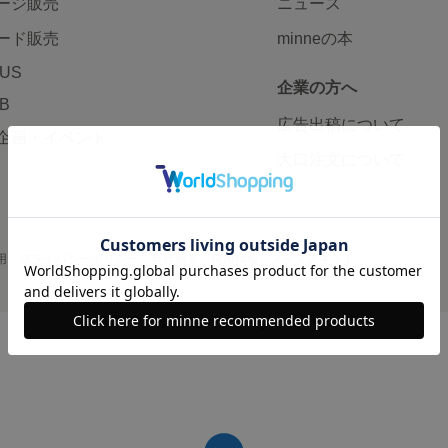
ージ販売
ニュース
ード販売
minneの本
LUS
企業の方へ
AB
広告出稿について
企画・イベント
大口注文について
用
プライバシーポリシー
会社概要
採用情報
メディアキット
©GMO Pepabo, Inc. All rights reserved.