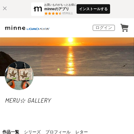
お買いものがもっとお得に
minneのアプリ
インストールする
3
万件以上
ログイン
MERU☆ GALLERY
作品一覧
シリーズ
プロフィール
レター