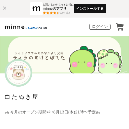
お買いものがもっとお得に
minneのアプリ
インストールする
3
万件以上
ログイン
白たぬき屋
𓂂𓐍 今月のオープン期間🍉‣‣8月13日(木)21時〜予定𓐍𓂂