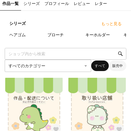
作品一覧
シリーズ
プロフィール
レビュー
レター
シリーズ
もっと見る
21
点
7
点
5
点
ヘアゴム
ブローチ
キーホルダー
キ
すべて
販売中