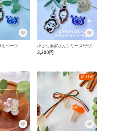
1様専用ページ
小さな画家さんシリーズ/子供の絵/ビーズ刺繍/手描き/似顔絵/敬老の日/母の日/父の日/プレゼント/ギフト/卒園入学/バレンタイン/キーホルダー
3,200円
残り1点