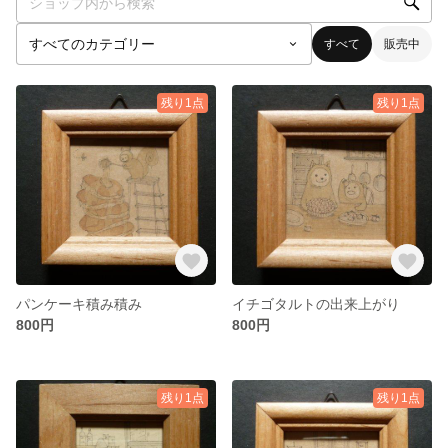
すべて
販売中
残り1点
残り1点
パンケーキ積み積み
イチゴタルトの出来上がり
800円
800円
残り1点
残り1点