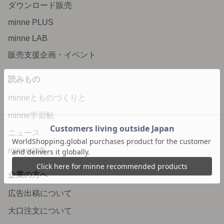
ダウンロード販売
minne PLUS
minne LAB
販売支援企画・イベント
読みもの
minneとものづくりと
minne学習帖
ニュース
minneの本
企業の方へ
広告出稿について
大口注文について