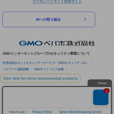
コーポレートサイト
採用サイト
AIへの取り組み
GMOインターネットグループのセキュリティ事業について
世界初総合ネットセキュリティサービス「GMOセキュリティ24」
パスワード漏洩診断
Webサイトリスク診断
セキュリティ相談AIチャットボット
実在証明・盗聴対策
サイバー攻撃対策（GMOサイバーセキュリティ byイエラエ）
サイバー攻撃対策（GMO Flatt Security）
なりすまし対策
セキュリティ事業の軌跡