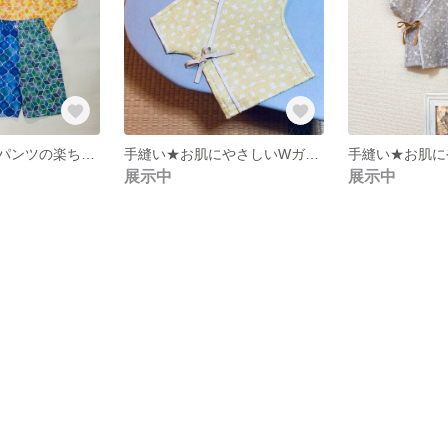
可愛い貫頭衣とパンツの楽ちんセット
手縫い★お肌にやさしいWガーゼの短肌着（からし色）・日本の伝統技
展示中
展示中