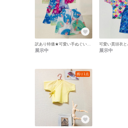
訳あり特価★可愛い手ぬぐい甚平★70サイズ
展示中
展示中
残り1点