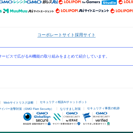
コーポレートサイト
採用サイト
ービスで広がるAI機能の取り組みをまとめて紹介しています。
セキュリティ相談AIチャットボット
Webサイトリスク診断
セキュリティ事業の軌跡
サイバー攻撃対策（GMO Flatt Security）
なりすまし対策