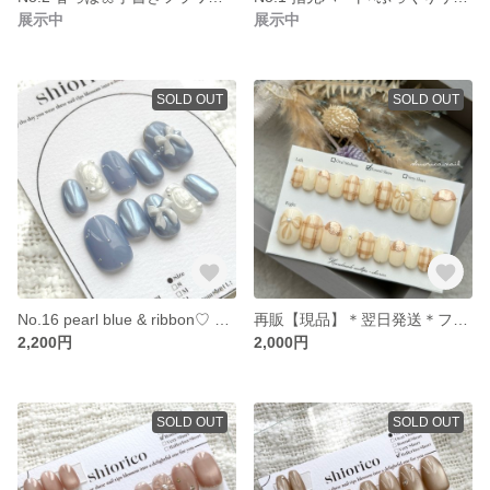
展示中
展示中
SOLD OUT
SOLD OUT
No.16 pearl blue & ribbon♡ つや感ブルーのネイルチップ
再販【現品】＊翌日発送＊フルサイズネイルチップ / チェック / リボン / スカラップ /固定サイズネイルチップ / 全サイズ入り / サイズ計測不要 / 成人式 ブライダル 卒業式 / おまけ付き
2,200円
2,000円
SOLD OUT
SOLD OUT