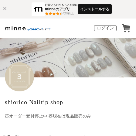
お買いものがもっとお得に
minneのアプリ
インストールする
3
万件以上
ログイン
shiorico Nailtip shop
🧸オーダー受付停止中 🧸現在は現品販売のみ