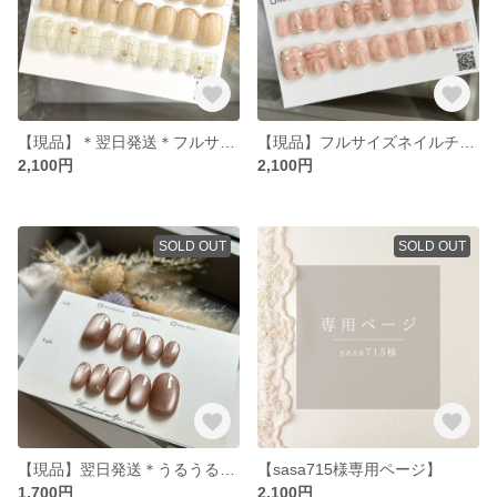
【現品】＊翌日発送＊フルサイズネイルチップ / ちぐはぐネイル ゆるチェック ニュアンス サンドベージュ / 固定サイズネイルチップ / 全サイズ入り / サイズ計測不要 / おまけ付き
【現品】フルサイズネイルチップ / ニュアンス 淡色 ピンク ぷっくりリボン フラワー / 固定サイズネイルチップ / 全サイズ入り / サイズ計測不要 / おまけ付き
2,100円
2,100円
SOLD OUT
SOLD OUT
【現品】翌日発送＊うるうるマグネットネイル / ニュアンスフレンチ / フラワー / ブラウン ピンクベージュ /ブライダル 成人式 卒業式 / 固定サイズネイルチップ / サイズ変更可能
【sasa715様専用ページ】
1,700円
2,100円