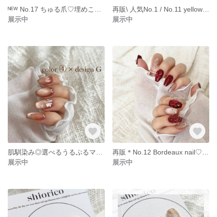
ᴺᴱᵂ No.17 ちゅる爪♡埋めこみハートのうるうるニュアンスネイルチップ
再販\ 人気No.1 / No.11 yellow nail♡ つやつやバターカラー×ぷくぷくハートのネイルチップ
展示中
展示中
肌馴染み◎選べるうるぷるマグネットネイルチップ🪞6色×7種のデザインから自分好みにカスタマイズできる♡
再販＊No.12 Bordeaux nail♡ リボン×ハートホロ×キルティングネイルチップ
展示中
展示中