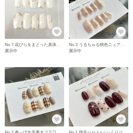
No.7 花びらをまとった真珠のようなネイルチップ
No.3 うるちゅる桃色ニュアンス / ピンクネイル ブライダル 卒業式 ウェディング 成人式 / サイズオーダー ネイルチップ
展示中
展示中
No.2 春っぽ🌼手書きフラワー×ブラウンチェックネイル 淡色 ぷっくりフラワー /サイズオーダー ネイルチップ
No.1 指先ハート×ぷっくりリボンのボルドーネイル / サイズオーダー ネイルチップ