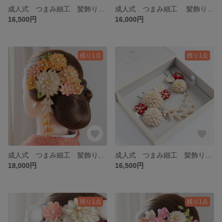
成人式 つまみ細工 髪飾り 赤 グリーン ゴールド 白 成人式 振袖 結婚式 前撮り 和装 七五三 着物 卒業式 袴 ギフト お祝い
成人式 つまみ細工 髪飾り オレンジ 卒業式 振袖 袴 七五三 ７５３ 着物 和装 前撮り かすみ草 前撮り ヘアアクセ ヘア飾り 金箔 水引 ウエディング ギフト お祝い
16,500円
16,000円
残り1点
残り1点
成人式 つまみ細工 髪飾り オフホワイト オレンジ 結婚式 ウエディング 和装 前撮り 七五三 ７５３ 卒業式 着物 袴 藤下がり 金箔 水引 藤下がり ギフト お祝い かすみ草
成人式 つまみ細工 髪飾り 藤下がり セット オフホワイト 剣つまみ 赤色 小花 ／ 成人式 卒業式 結婚式 前撮り 振袖 袴 七五三 着物 和装
18,000円
16,500円
残り1点
残り1点