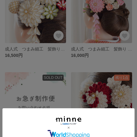
成人式 つまみ細工 髪飾り オフホワイト ゴールド 赤 ピンク グリーン 結婚式 七五三 ７５３ 卒業式 七五三 前撮り 着物 和装 ヘア飾り かすみ草 金箔 水引
成人式 つまみ細工 髪飾り 藤下がり セット ピンク グラデーション ／ 結婚式 成人式 卒業式 前撮り 振袖 袴 七五三 着物 和装
16,500円
16,000円
SOLD OUT
残り1点