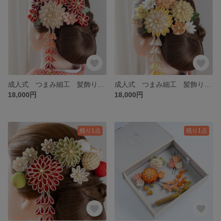
成人式 つまみ細工 髪飾り 赤 グリーン 白 振袖 結婚式 和装 前撮り ７５３ 七五三 着物 卒業式 袴 ウエディング 水引 金箔 藤下がり 和婚 かすみ草 ギフト お祝い
成人式 つまみ細工 髪飾り 黄色 緑 振袖 結婚式 和装 前撮り ７５３ 七五三 着物 卒業式 袴 和婚 水引 金箔 藤下がり ヘア飾り かすみ草 ギフト お祝い
18,000円
18,000円
残り1点
残り1点