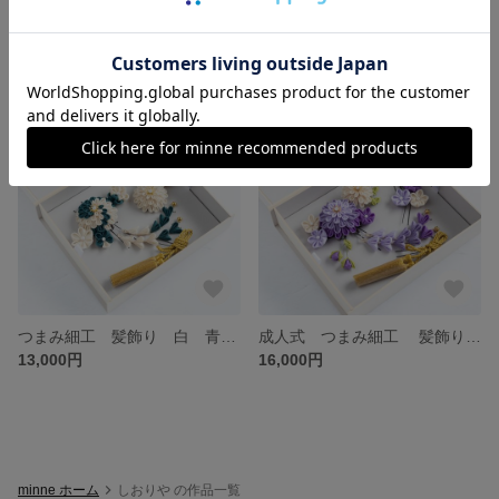
お急ぎ制作の追加料金となります。
成人式 つまみ細工 髪飾り 白 赤 卒業式 結婚式 七五三 ７５３ ウエディング 振袖 和装 袴 着物 和婚 前撮り ギフト お祝い かすみ草 金箔 水引 タッセル ゴールド
2,000円
13,000円
残り1点
残り1点
つまみ細工 髪飾り 白 青碧色 成人式 卒業式 結婚式 ７５３ 振袖 袴 前撮り 和装 和婚 着物 水引 金箔 かすみ草 ギフト お祝い
成人式 つまみ細工 髪飾り 紫 白 ゴールド タッセル 卒業式 結婚式 ウエディング 七五三 ７５３ 振袖 袴 和装 着物 和婚 水引 金箔 かすみ草 ギフト お祝い ヘア飾り
13,000円
16,000円
minne ホーム
しおりや の作品一覧