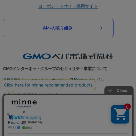
コーポレートサイト
採用サイト
AIへの取り組み
GMOインターネットグループのセキュリティ事業について
世界初総合ネットセキュリティサービス「GMOセキュリティ24」
パスワード漏洩診断
Webサイトリスク診断
セキュリティ相談AIチャットボット
実在証明・盗聴対策
サイバー攻撃対策（GMOサイバーセキュリティ byイエラエ）
サイバー攻撃対策（GMO Flatt Security）
なりすまし対策
セキュリティ事業の軌跡