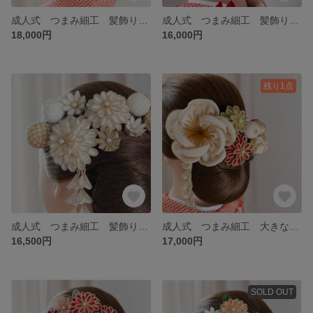
成人式 つまみ細工 髪飾り ホワイト 紺 シルバー 振袖 卒業式 ７５３ 七五三 結婚式 和装 和婚 着物 藤下がり 金箔 水引 ヘア飾り ギフト お祝い
成人式 つまみ細工 髪飾り 藤下がり セット 赤 ピンク 白 結婚式 ウエディング 卒業式 振袖 袴 七五三 ７５３ 着物 前撮り 和装 和婚 水引 金箔 かすみ草 ギフト お祝い
18,000円
16,000円
残り1点
成人式 つまみ細工 髪飾り ホワイト ゴールド 玉かんざし 藤下がり 結婚式 ウエディング 和婚 七五三 ７５３ 和装 前撮り 卒業式 振袖 袴 着物 水引 金箔 ギフト お祝い
成人式 つまみ細工 大きなお花 髪飾り 白 赤 緑 振袖 結婚式 ウエディング 和装 前撮り 卒業式 着物 打掛 ７５３ 七五三 金箔 水引 かすみ草 ギフト お祝い
16,500円
17,000円
SOLD OUT