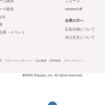
ージ販売
ニュース
ード販売
minneの本
LUS
企業の方へ
AB
広告出稿について
企画・イベント
大口注文について
用
プライバシーポリシー
会社概要
採用情報
メディアキット
©GMO Pepabo, Inc. All rights reserved.