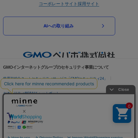
コーポレートサイト
採用サイト
AIへの取り組み
GMOインターネットグループのセキュリティ事業について
世界初総合ネットセキュリティサービス「GMOセキュリティ24」
パスワード漏洩診断
Webサイトリスク診断
セキュリティ相談AIチャットボット
実在証明・盗聴対策
サイバー攻撃対策（GMOサイバーセキュリティ byイエラエ）
サイバー攻撃対策（GMO Flatt Security）
なりすまし対策
セキュリティ事業の軌跡