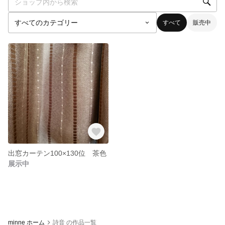
すべて
販売中
出窓カーテン100×130位 茶色
展示中
minne ホーム
詩音 の作品一覧