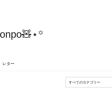
honpo🧸⋆꙳
レター