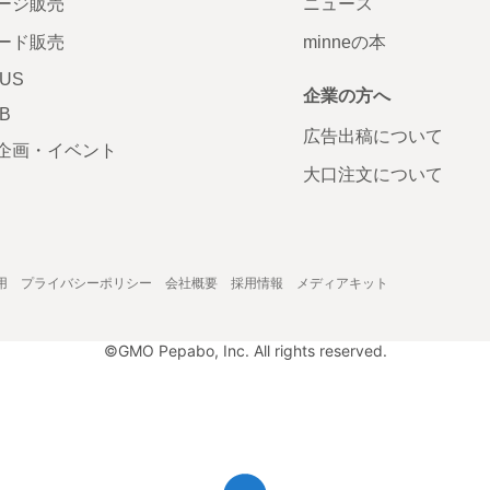
ージ販売
ニュース
ード販売
minneの本
LUS
企業の方へ
AB
広告出稿について
企画・イベント
大口注文について
用
プライバシーポリシー
会社概要
採用情報
メディアキット
©GMO Pepabo, Inc. All rights reserved.