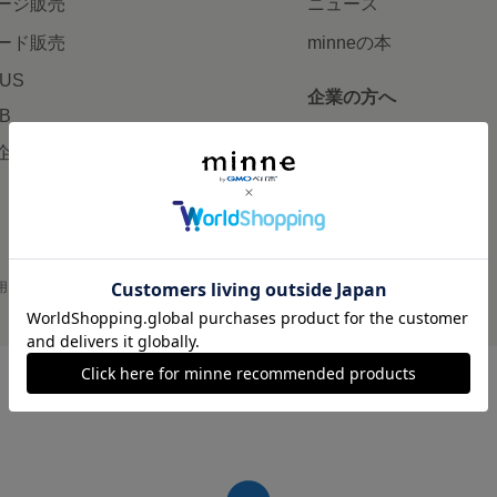
ージ販売
ニュース
ード販売
minneの本
LUS
企業の方へ
AB
広告出稿について
企画・イベント
大口注文について
用
プライバシーポリシー
会社概要
採用情報
メディアキット
©GMO Pepabo, Inc. All rights reserved.