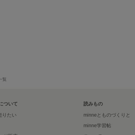
品一覧
について
読みもの
で売りたい
minneとものづくりと
minne学習帖