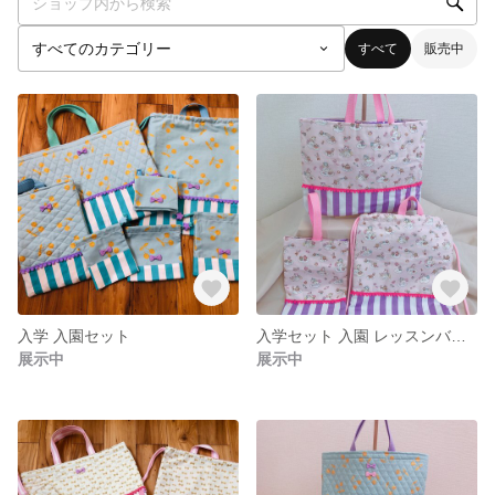
すべて
販売中
入学 入園セット
入学セット 入園 レッスンバッグ 上履き入れ 着替え袋 ユニコーン 手さげ
展示中
展示中