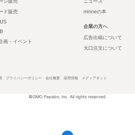
ージ販売
ニュース
ード販売
minneの本
LUS
企業の方へ
AB
広告出稿について
企画・イベント
大口注文について
用
プライバシーポリシー
会社概要
採用情報
メディアキット
©GMO Pepabo, Inc. All rights reserved.