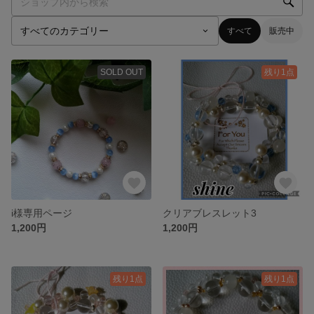
すべて
販売中
SOLD OUT
残り1点
i様専用ページ
クリアブレスレット3
1,200円
1,200円
残り1点
残り1点