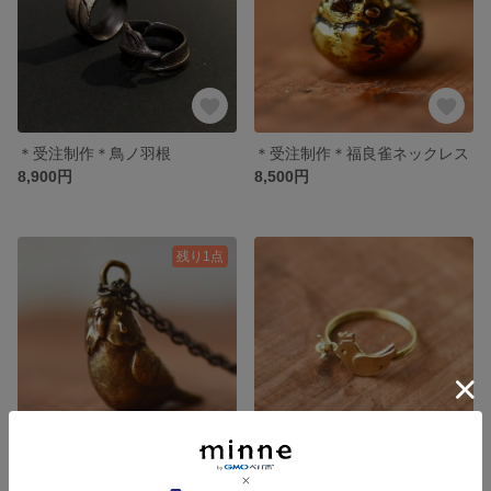
＊受注制作＊鳥ノ羽根
＊受注制作＊福良雀ネックレス
8,900円
8,500円
残り1点
＊受注制作＊セキセイさんネックレス
受注制作＊小さな森の小鳥さん《おひとつどうぞ》