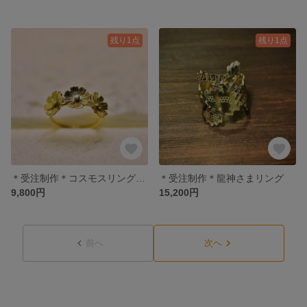
残り1点
残り1点
＊受注制作＊コスモスリング《3flower》
＊受注制作＊龍神さまリング
9,800円
15,200円
前へ
次へ