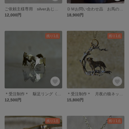
ご依頼主様専用 silverあじさいリング
ＤＭお問い合わせ品 お馬の耳飾りスタンド
12,000円
18,900円
残り1点
残り1点
＊受注制作＊ 駆足リング《午》
＊受注制作＊ 月夜の狼ネックレス
12,500円
15,800円
残り1点
残り1点