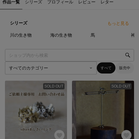
作品一覧
シリーズ
プロフィール
レビュー
レター
シリーズ
もっと見る
3
点
15
点
31
点
川の生き物
海の生き物
馬
神
すべて
販売中
SOLD OUT
SOLD OUT