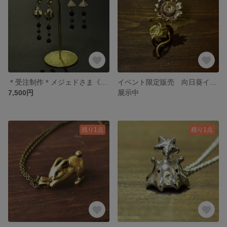
＊受注制作＊メジェドさま《オニキス&ヘマタイト》
イベント限定販売 向日葵イヤーカフ
7,500円
展示中
残り1点
残り1点