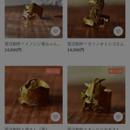
受注制作＊イノシシ母ちゃんとうりぼーず
受注制作＊タツノオトシゴさん
14,500円
14,500円
残り1点
残り1点
受注制作＊虎さん《寅》
受注制作＊まったりヤギさん