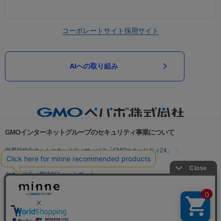
コーポレートサイト
採用サイト
AIへの取り組み
GMOインターネットグループのセキュリティ事業について
世界初総合ネットセキュリティサービス「GMOセキュリティ24」
パスワード漏洩診断
Webサイトリスク診断
セキュリティ相談AIチャットボット
実在証明・盗聴対策
サイバー攻撃対策（GMOサイバーセキュリティ byイエラエ）
サイバー攻撃対策（GMO Flatt Security）
なりすまし対策