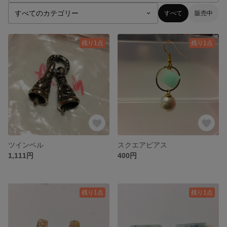
すべて
販売中
残り1点
残り1点
ツインベル
スクエアピアス
1,111円
400円
残り1点
残り1点