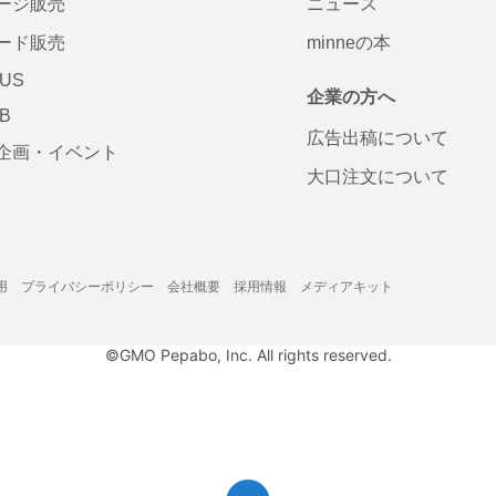
ージ販売
ニュース
ード販売
minneの本
LUS
企業の方へ
AB
広告出稿について
企画・イベント
大口注文について
用
プライバシーポリシー
会社概要
採用情報
メディアキット
©GMO Pepabo, Inc. All rights reserved.