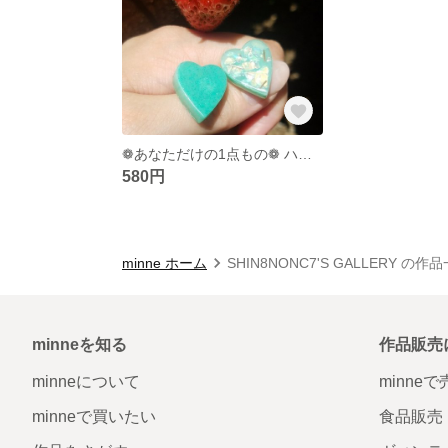
❁あなただけの1点もの❁ ハート アシンメトリー ピアス
580円
minne ホーム
SHIN8NONC7'S GALLERY の作
minneを知る
作品販売
minneについて
minne
minneで買いたい
食品販売