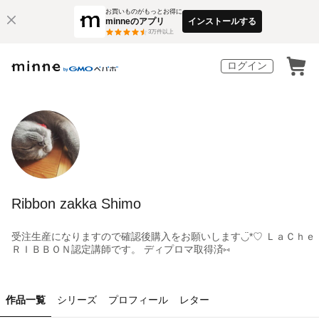
お買いものがもっとお得に
minneのアプリ
インストールする
3
万件以上
ログイン
Ribbon zakka Shimo
受注生産になりますので確認後購入をお願いします◡̈*♡ ＬａＣｈｅ
ＲＩＢＢＯＮ認定講師です。 ディプロマ取得済︎⑅
作品一覧
シリーズ
プロフィール
レター