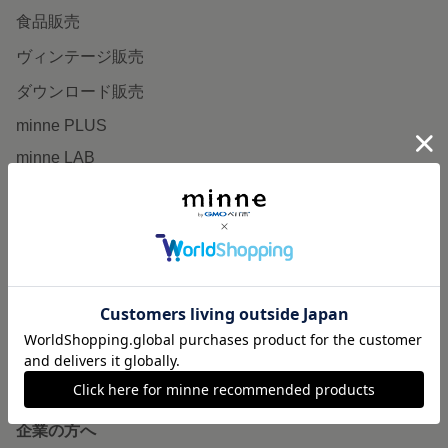
食品販売
ヴィンテージ販売
ダウンロード販売
minne PLUS
minne LAB
販売支援企画・イベント
読みもの
minneとものづくりと
minne学習帖
ニュース
minneの本
企業の方へ