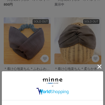
800円
展示中
SOLD OUT
SOLD OUT
＊着け心地楽ちん＊ふわふわダブルガーゼのクロスヘアバンド。スミクロ×ストーングリーン
＊着け心地楽ちん＊柔らか水玉コットンのクロスヘアバンド
1,200円
1,000円
SOLD OUT
残り1点