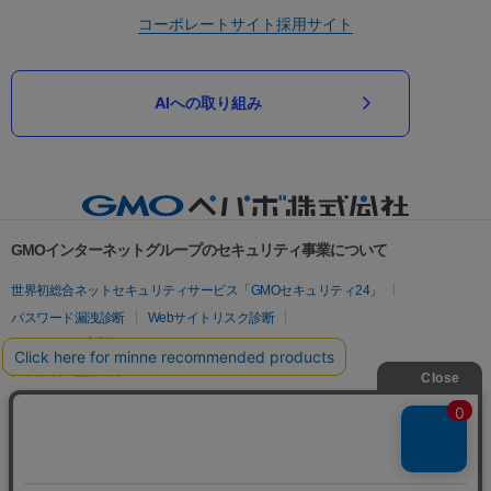
コーポレートサイト
採用サイト
AIへの取り組み
GMOインターネットグループのセキュリティ事業について
世界初総合ネットセキュリティサービス「GMOセキュリティ24」
パスワード漏洩診断
Webサイトリスク診断
セキュリティ相談AIチャットボット
実在証明・盗聴対策
サイバー攻撃対策（GMOサイバーセキュリティ byイエラエ）
サイバー攻撃対策（GMO Flatt Security）
なりすまし対策
セキュリティ事業の軌跡