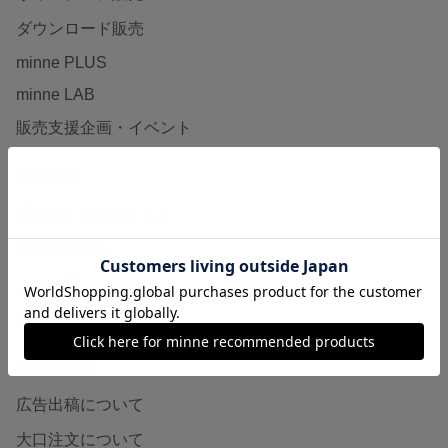
ダウンロード販売
minne PLUS
minne LAB
販売支援企画・イベント
読みもの
minneとものづくりと
minne学習帖
ニュース
minneの本
企業の方へ
広告出稿について
大口注文について