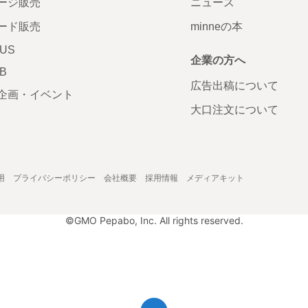
ージ販売
ニュース
ード販売
minneの本
LUS
企業の方へ
AB
広告出稿について
企画・イベント
大口注文について
用
プライバシーポリシー
会社概要
採用情報
メディアキット
©GMO Pepabo, Inc. All rights reserved.