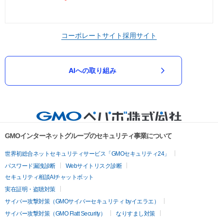
コーポレートサイト
採用サイト
AIへの取り組み
GMOインターネットグループのセキュリティ事業について
世界初総合ネットセキュリティサービス「GMOセキュリティ24」
パスワード漏洩診断
Webサイトリスク診断
セキュリティ相談AIチャットボット
実在証明・盗聴対策
サイバー攻撃対策（GMOサイバーセキュリティ byイエラエ）
サイバー攻撃対策（GMO Flatt Security）
なりすまし対策