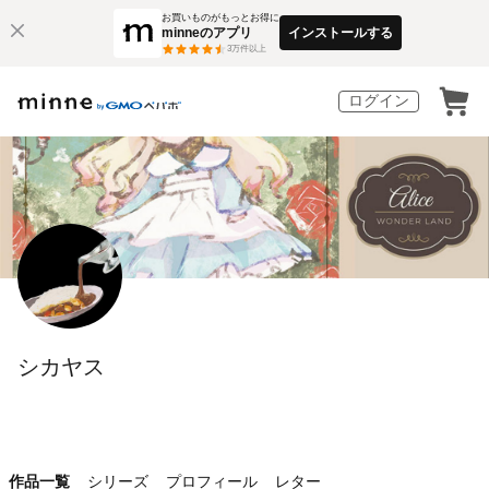
お買いものがもっとお得に
minneのアプリ
インストールする
3
万件以上
ログイン
シカヤス
作品一覧
シリーズ
プロフィール
レター