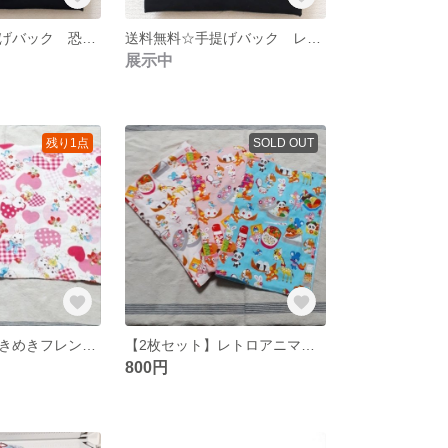
送料無料☆手提げバック 恐竜 ポケット
送料無料☆手提げバック レッスンバック 恐竜 ブラック
展示中
残り1点
SOLD OUT
【送料無料】ときめきフレンズラビット☆ランチョンマット キッズ 女の子 お弁当
【2枚セット】レトロアニマル☆ランチョンマット 女の子 キッズ
800円