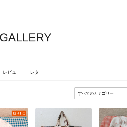
 GALLERY
レビュー
レター
残り1点