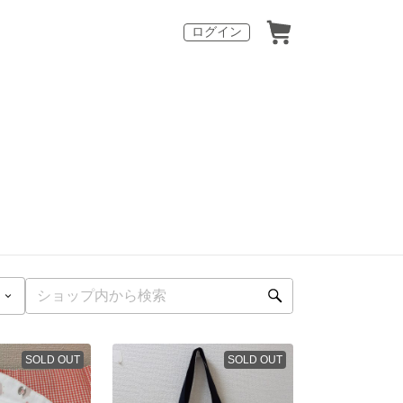
ログイン
SOLD OUT
SOLD OUT