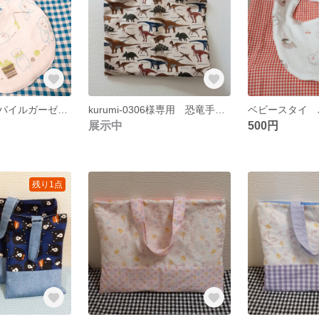
ベビースタイ パイルガーゼタオル しろくま
kurumi-0306様専用 恐竜手提げ 大きいサイズ
展示中
500円
残り1点