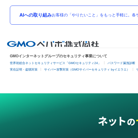
AIへの取り組み
お客様の「やりたいこと」をもっと手軽に。各サ
GMOインターネットグループのセキュリティ事業について
世界初総合ネットセキュリティサービス「GMOセキュリティ24」
パスワード漏洩診断
実在証明・盗聴対策
サイバー攻撃対策（GMOサイバーセキュリティ byイエラエ）