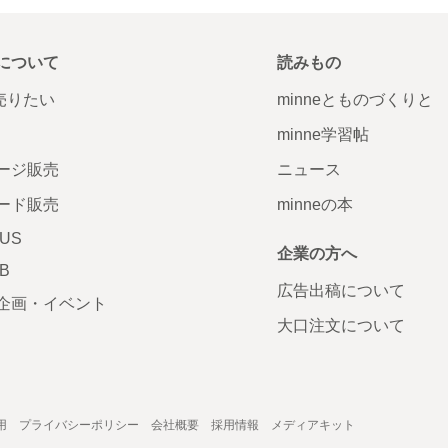
について
読みもの
で売りたい
minneとものづくりと
minne学習帖
ージ販売
ニュース
ード販売
minneの本
LUS
企業の方へ
AB
広告出稿について
企画・イベント
大口注文について
用
プライバシーポリシー
会社概要
採用情報
メディアキット