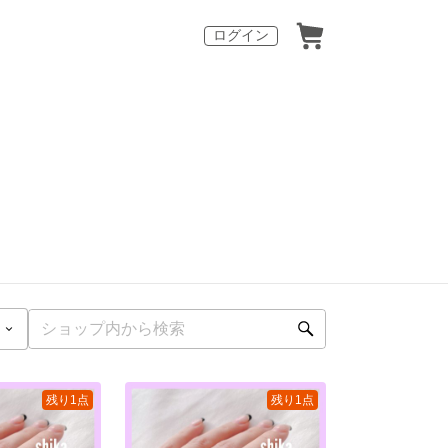
ログイン
残り1点
残り1点