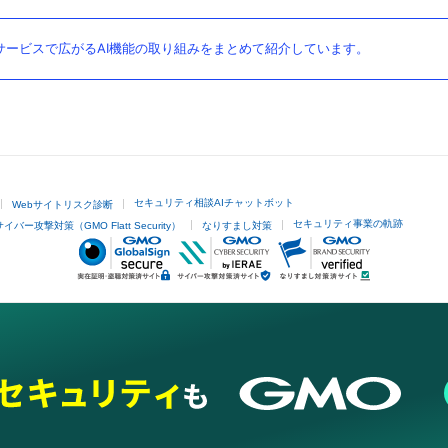
ービスで広がるAI機能の取り組みをまとめて紹介しています。
セキュリティ相談AIチャットボット
Webサイトリスク診断
セキュリティ事業の軌跡
サイバー攻撃対策（GMO Flatt Security）
なりすまし対策