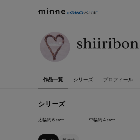
shiiribo
作品一覧
シリーズ
プロフィール
シリーズ
4
点
39
点
太幅約６㎝〜
中幅約４㎝〜