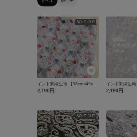
すべて
販売中
SOLD OUT
インド刺繍生地 【98cm×45cm】刺繍部分 薄いブルーグレー いちご ファブリック
2,190円
2,190円
SOLD OUT