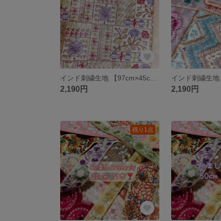
インド刺繍生地 【97cm×45cm】 刺繍部分 アイボリー 花柄 ファブリック
2,190円
2,190円
残り1点