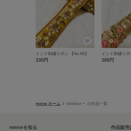
インド刺繍リボン 【No.68】イエロー 50㎝ チュール リボン 花 レース 刺繍リボン
330円
390円
minne ホーム
shiiribon＊ の作品一覧
minneを知る
作品販売