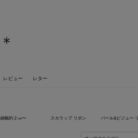
n＊
レビュー
レター
19
点
9
点
4
細幅約２㎝〜
スカラップ リボン
パール&ビジュー 