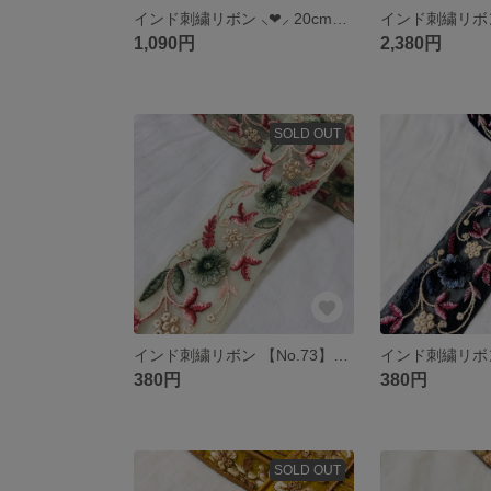
インド刺繍リボン ⸜❤︎⸝‍ 20cm×11本 おまかせ 詰め合わせ セット アソート
1,090円
2,380円
SOLD OUT
インド刺繍リボン 【No.73】グリーン 50㎝ チュール リボン 花 レース 刺繍リボン
380円
380円
SOLD OUT