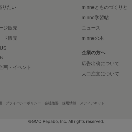
で売りたい
minneとものづくりと
minne学習帖
ージ販売
ニュース
ード販売
minneの本
LUS
企業の方へ
AB
広告出稿について
企画・イベント
大口注文について
用
プライバシーポリシー
会社概要
採用情報
メディアキット
©GMO Pepabo, Inc. All rights reserved.