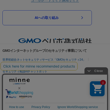
AIへの取り組み
GMOインターネットグループのセキュリティ事業について
世界初総合ネットセキュリティサービス「GMOセキュリティ24」
パスワード漏洩診断
Webサイトリスク診断
セキュリティ相談AIチャットボット
実在証明・盗聴対策
サイバー攻撃対策（GMOサイバーセキュリティ byイエラエ）
サイバー攻撃対策（GMO Flatt Security）
なりすまし対策
セキュリティ事業の軌跡